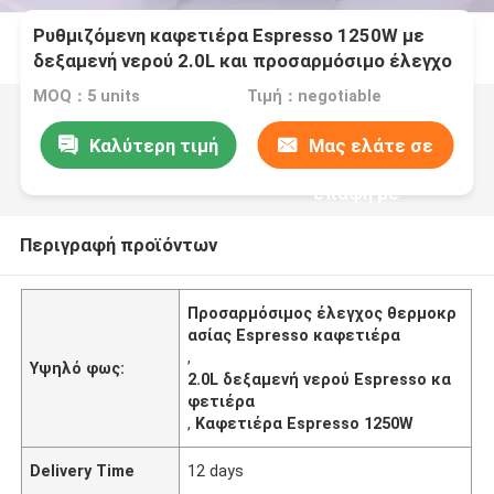
Ρυθμιζόμενη καφετιέρα Espresso 1250W με
δεξαμενή νερού 2.0L και προσαρμόσιμο έλεγχο
θερμοκρασίας
MOQ：5 units
Τιμή：negotiable
Καλύτερη τιμή
Μας ελάτε σε
επαφή με
Περιγραφή προϊόντων
Προσαρμόσιμος έλεγχος θερμοκρ
ασίας Espresso καφετιέρα
,
Υψηλό φως:
2.0L δεξαμενή νερού Espresso κα
φετιέρα
,
Καφετιέρα Espresso 1250W
Delivery Time
12 days