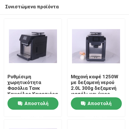
Συνιστώμενα προϊόντα
Ρυθμίσιμη
Μηχανή καφέ 1250W
χωρητικότητα
με δεξαμενή νερού
Φασόλια Τανκ
2.0L 300g δεξαμενή
Σπίτι
Καψούλες Καφετιέρα
φασόλι και ύψος
1250W Δύναμη για
εξόδου καφέ 70-
Αποστολή
Αποστολή
τέλεια ζύμη
140mm
Προϊόντα
ερώτησης
ερώτησης
Εμφάνιση VR