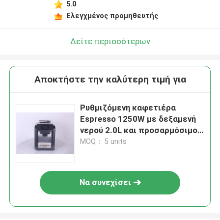
5.0
Ελεγχμένος προμηθευτής
Δείτε περισσότερων
Αποκτήστε την καλύτερη τιμή για
Ρυθμιζόμενη καφετιέρα
Espresso 1250W με δεξαμενή
νερού 2.0L και προσαρμόσιμο
έλεγχο θερμοκρασίας
MOQ： 5 units
Να συνεχίσει