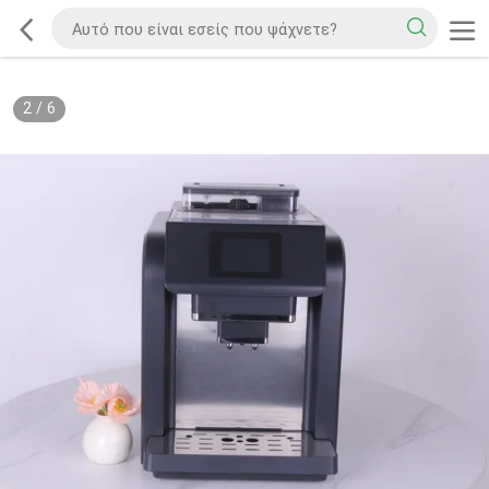
2
/
6