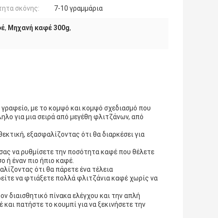
ητα σκόνης:
7-10 γραμμάρια
φέ
,
Μηχανή καφέ 300g
,
ο γραφείο, με το κομψό και κομψό σχεδιασμό που
λο για μια σειρά από μεγέθη φλιτζάνων, από
θεκτική, εξασφαλίζοντας ότι θα διαρκέσει για
σας να ρυθμίσετε την ποσότητα καφέ που θέλετε
ο ή έναν πιο ήπιο καφέ.
αλίζοντας ότι θα πάρετε ένα τέλεια
είτε να φτιάξετε πολλά φλιτζάνια καφέ χωρίς να
ον διαισθητικό πίνακα ελέγχου και την απλή
 και πατήστε το κουμπί για να ξεκινήσετε την