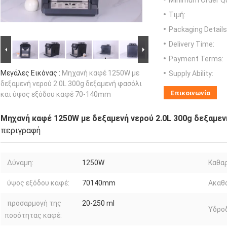
Minimum Order Qu
Τιμή:
Packaging Details
Delivery Time:
Payment Terms:
Μεγάλες Εικόνας :
Μηχανή καφέ 1250W με
Supply Ability:
δεξαμενή νερού 2.0L 300g δεξαμενή φασόλι
Επικοινωνία
και ύψος εξόδου καφέ 70-140mm
Μηχανή καφέ 1250W με δεξαμενή νερού 2.0L 300g δεξαμε
περιγραφή
Δύναμη:
1250W
Καθαρ
ύψος εξόδου καφέ:
70140mm
Ακαθά
προσαρμογή της
20-250 ml
Υδροδ
ποσότητας καφέ: