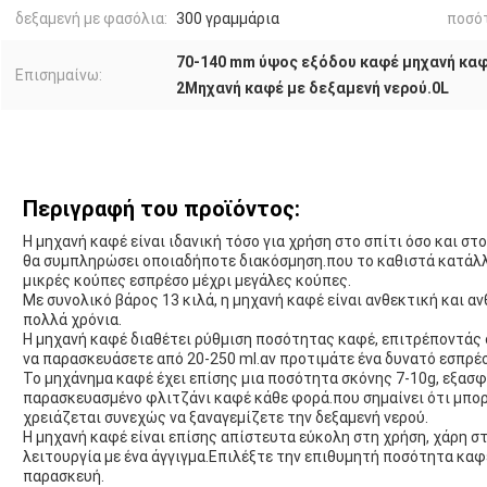
δεξαμενή με φασόλια:
300 γραμμάρια
ποσότ
70-140 mm ύψος εξόδου καφέ μηχανή κα
Επισημαίνω:
2Μηχανή καφέ με δεξαμενή νερού.0L
Περιγραφή του προϊόντος:
Η μηχανή καφέ είναι ιδανική τόσο για χρήση στο σπίτι όσο και στ
θα συμπληρώσει οποιαδήποτε διακόσμηση.που το καθιστά κατάλλη
μικρές κούπες εσπρέσο μέχρι μεγάλες κούπες.
Με συνολικό βάρος 13 κιλά, η μηχανή καφέ είναι ανθεκτική και αν
πολλά χρόνια.
Η μηχανή καφέ διαθέτει ρύθμιση ποσότητας καφέ, επιτρέποντάς 
να παρασκευάσετε από 20-250 ml.αν προτιμάτε ένα δυνατό εσπρέσ
Το μηχάνημα καφέ έχει επίσης μια ποσότητα σκόνης 7-10g, εξασφ
παρασκευασμένο φλιτζάνι καφέ κάθε φορά.που σημαίνει ότι μπορ
χρειάζεται συνεχώς να ξαναγεμίζετε την δεξαμενή νερού.
Η μηχανή καφέ είναι επίσης απίστευτα εύκολη στη χρήση, χάρη στ
λειτουργία με ένα άγγιγμα.Επιλέξτε την επιθυμητή ποσότητα καφέ
παρασκευή.