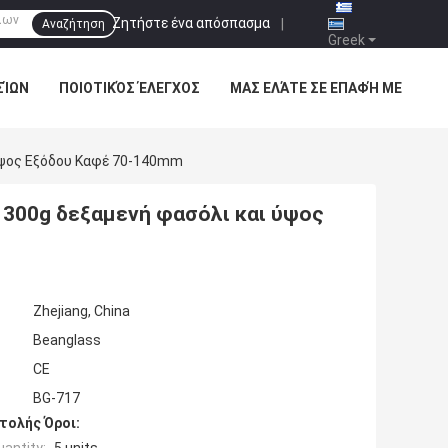
Ζητήστε ένα απόσπασμα
|
Αναζήτηση
Greek
ΣΊΩΝ
ΠΟΙΟΤΙΚΌΣ ΈΛΕΓΧΟΣ
ΜΑΣ ΕΛΆΤΕ ΣΕ ΕΠΑΦΉ ΜΕ
Ύψος Εξόδου Καφέ 70-140mm
 300g δεξαμενή φασόλι και ύψος
Zhejiang, China
Beanglass
CE
BG-717
τολής Όροι: