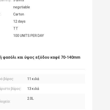
antity:
5 units
negotiable
:
Carton
12 days
TT
100 UNITS PER DAY
νή φασόλι και ύψος εξόδου καφέ 70-140mm
ό βάρος:
11 κιλά
ριστο βάρος:
13 κιλά
2.0L
οχείο: