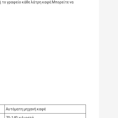
 ή το γραφείο κάθε λάτρη καφέ.Μπορείτε να
Αυτόματη μηχανή καφέ
70-140 χιλιοστά