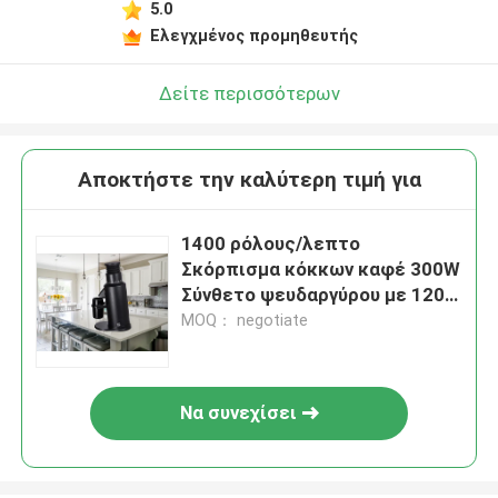
5.0
Ελεγχμένος προμηθευτής
Δείτε περισσότερων
Αποκτήστε την καλύτερη τιμή για
1400 ρόλους/λεπτο
Σκόρπισμα κόκκων καφέ 300W
Σύνθετο ψευδαργύρου με 120g
όγκο δεξαμενής
MOQ： negotiate
Να συνεχίσει