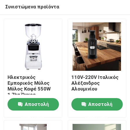
Συνιστώμενα προϊόντα
Ηλεκτρικός
110V-220V Ιταλικός
Εμπορικός Μύλος
Αλέξανδρος
Μύλος Καφέ 550W
Αλουμινίου
Σπίτι
1,7kg Όγκος
Δεξαμενής Online
Αποστολή
Αποστολή
Κατασκευή
Προϊόντα
ερώτησης
ερώτησης
Εμφάνιση VR