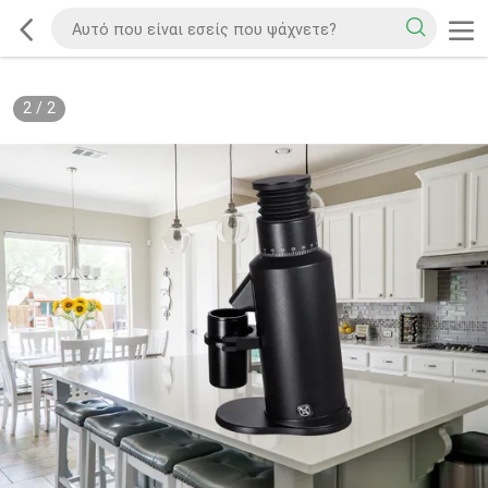
2
/
2