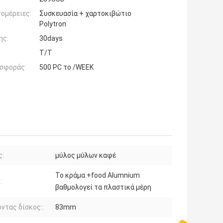
ομέρειες:
Συσκευασία + χαρτοκιβώτιο
Polytron
ης:
30days
T/T
σφοράς:
500 PC το /WEEK
ς:
μύλος μύλων καφέ
Το κράμα +food Alumnium
:
βαθμολογεί τα πλαστικά μέρη
ντας δίσκος::
83mm