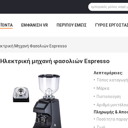
ΪΌΝΤΑ
ΕΜΦΆΝΙΣΗ VR
ΠΕΡΊΠΟΥ ΕΜΕΊΣ
ΓΎΡΟΣ ΕΡΓΟΣΤΑ
εκτρική Μηχανή Φασολιών Espresso
Ηλεκτρική μηχανή φασολιών Espresso
Λεπτομέρειες:
Τόπος καταγωγή
Μάρκα:
Πιστοποίηση:
Αριθμό μοντέλου
Πληρωμής & Αποσ
Ποσότητα παραγγ
Τιμή: