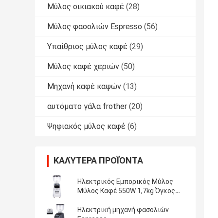
Μύλος οικιακού καφέ
(28)
Μύλος φασολιών Espresso
(56)
Υπαίθριος μύλος καφέ
(29)
Μύλος καφέ χεριών
(50)
Μηχανή καφέ καψών
(13)
αυτόματο γάλα frother
(20)
Ψηφιακός μύλος καφέ
(6)
ΚΑΛΎΤΕΡΑ ΠΡΟΪΌΝΤΑ
Ηλεκτρικός Εμπορικός Μύλος
Μύλος Καφέ 550W 1,7kg Όγκος
Δεξαμενής Online Κατασκευή
Ηλεκτρική μηχανή φασολιών