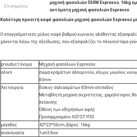
μηχανή φασολιών 550W Espresso
,
16kg ε
Επισημαίνω:
αυτόματη μηχανή φασολιών Espresso
Καλύτερη προσιτή καφέ φασολιών μηχανή φασολιών Espresso μύ
Ο επαγγελματικός μύλος καφέ βαθμού κωνικός αλέθοντας εξασφαλίζ
χάνονται λόγω της οξείδωσης, που εξασφαλίζει το πλουσιότερα γού
prouduct όνομα
Μηχανή φασολιών Espresso
υλικό
σώμα κραμάτων αλουμινίου,
έξοχος μεγάλος εισα
83mm
Λειτουργία
δίσκος σαλιασμάτων 83mm επίπεδος
Μεταβλητή μηχανή συχνότητας, χαμηλότερος θό
λείανσης
Οθόνη των οδηγήσεων αφής
Προσαρμοσμένο ΛΟΓΟΤΥΠΟ
μέγεθος
42*23*56cm, βάρος: 16kg
συσκευασία
1unit/box