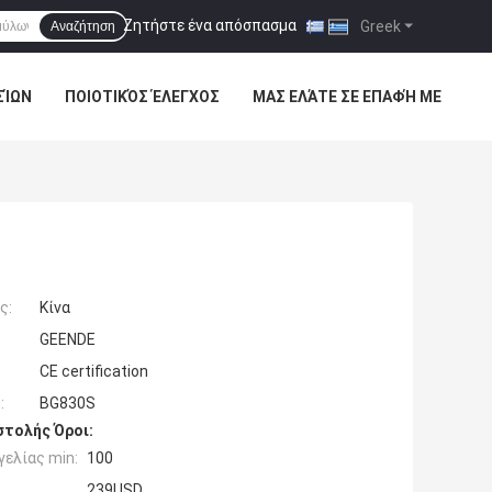
Ζητήστε ένα απόσπασμα
|
Greek
Αναζήτηση
ΣΊΩΝ
ΠΟΙΟΤΙΚΌΣ ΈΛΕΓΧΟΣ
ΜΑΣ ΕΛΆΤΕ ΣΕ ΕΠΑΦΉ ΜΕ
ς:
Κίνα
GEENDE
CE certification
:
BG830S
τολής Όροι:
ελίας min:
100
239USD