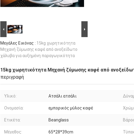
Μεγάλες Εικόνας :
15kg χωρητικότητα
Μηχανή ζύμωσης καφέ από ανοξείδωτο
χάλυβα για αυξημένη παραγωγικότητα
15kg χωρητικότητα Μηχανή ζύμωσης καφέ από ανοξείδωτ
περιγραφή
Υλικό:
Ατσάλι ατσάλι
Δύνα
Ονομασία:
εμπορικός μύλος καφέ
Χρώμ
Ετικέτα:
Beanglass
Βάρος
Μέγεθος:
65*28*39cm
Τύπο