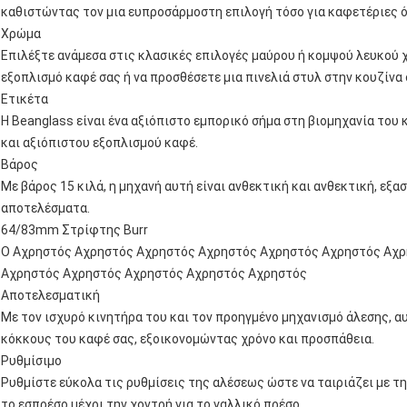
καθιστώντας τον μια ευπροσάρμοστη επιλογή τόσο για καφετέριες όσ
Χρώμα
Επιλέξτε ανάμεσα στις κλασικές επιλογές μαύρου ή κομψού λευκού χ
εξοπλισμό καφέ σας ή να προσθέσετε μια πινελιά στυλ στην κουζίνα 
Ετικέτα
Η Beanglass είναι ένα αξιόπιστο εμπορικό σήμα στη βιομηχανία του
και αξιόπιστου εξοπλισμού καφέ.
Βάρος
Με βάρος 15 κιλά, η μηχανή αυτή είναι ανθεκτική και ανθεκτική, ε
αποτελέσματα.
64/83mm Στρίφτης Burr
Ο Αχρηστός Αχρηστός Αχρηστός Αχρηστός Αχρηστός Αχρηστός Αχ
Αχρηστός Αχρηστός Αχρηστός Αχρηστός Αχρηστός
Αποτελεσματική
Με τον ισχυρό κινητήρα του και τον προηγμένο μηχανισμό άλεσης, α
κόκκους του καφέ σας, εξοικονομώντας χρόνο και προσπάθεια.
Ρυθμίσιμο
Ρυθμίστε εύκολα τις ρυθμίσεις της αλέσεως ώστε να ταιριάζει με τ
το εσπρέσο μέχρι την χοντρή για το γαλλικό πρέσο.