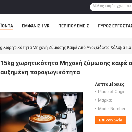
ΪΌΝΤΑ
ΕΜΦΆΝΙΣΗ VR
ΠΕΡΊΠΟΥ ΕΜΕΊΣ
ΓΎΡΟΣ ΕΡΓΟΣΤΑ
g Χωρητικότητα Μηχανή Ζύμωσης Καφέ Από Ανοξείδωτο Χάλυβα Για
15kg χωρητικότητα Μηχανή ζύμωσης καφέ α
αυξημένη παραγωγικότητα
Λεπτομέρειες:
Place of Origin:
Μάρκα:
Model Number:
Επικοινωνία