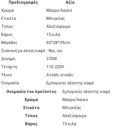
Προδιαγραφές
Αξία
Χρώμα
Μαύρο/λευκό
Ετικέτα
Μπιγκλάς
Τύπος
Αλεξίσφαιρο
Βάρος
15 κιλά
Μέγεθος
65*28*39cm
Συσκευή με σκόνη καφέ
- Ναι, ναι.
Δύναμη
370W
Τετάρτη
110-220V
Υλικό
Ατσάλι ατσάλι
Ονομασία
Εμπορικός αλέστης καφέ
Ονομασία του προϊόντος
Εμπορικός αλέστης καφέ
Χρώμα
Μαύρο/λευκό
Ετικέτα
Μπιγκλάς
Τύπος
Αλεξίσφαιρο
Βάρος
15 κιλά