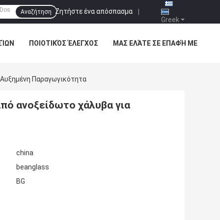
Ζητήστε ένα απόσπασμα
|
Αναζήτηση
Greek
ΣΊΩΝ
ΠΟΙΟΤΙΚΌΣ ΈΛΕΓΧΟΣ
ΜΑΣ ΕΛΆΤΕ ΣΕ ΕΠΑΦΉ ΜΕ
 Αυξημένη Παραγωγικότητα
πό ανοξείδωτο χάλυβα για
china
beanglass
BG