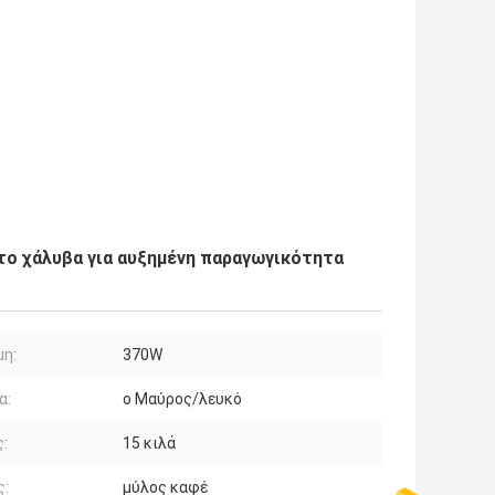
ο χάλυβα για αυξημένη παραγωγικότητα
μη:
370W
α:
ο Μαύρος/λευκό
:
15 κιλά
ς:
μύλος καφέ