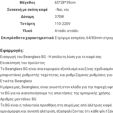
Μέγεθος
65*28*39cm
Συσκευή με σκόνη καφέ
- Ναι, ναι.
Δύναμη
370W
Τετάρτη
110-220V
Υλικό
Ατσάλι ατσάλι
Επιπρόσθετα χαρακτηριστικά
Στρίψιμο εσπρέσο, 64/83mm στρογ
Εφαρμογές:
Εισαγωγή του Beanglass BG - Η απόλυτη λύση για το καφέ σας
Επισκόπηση του προϊόντος
Το Beanglass BG είναι ένα κορυφαίο εξοπλισμό κουζίνας σχεδιασμέν
μπαριστάνες.ρυθμιστής ταχύτητας, και ρυθμιζόμενες ρυθμίσεις για
Ετικέτα: Beanglass
Η μάρκα μας, Beanglass, είναι γνωστή στον κλάδο για την παροχή 
το BG για να ικανοποιήσουμε τις απαιτήσεις της εμπορικής χρήσης.
Αριθμός μοντέλου: BG
Το BG είναι η τελευταία προσθήκη στη σειρά μας από αλέτριες καφέ.
ομοιόμορφη και συνεπή αλέτριση, εξασφαλίζοντας ότι κάθε φλιτζάν