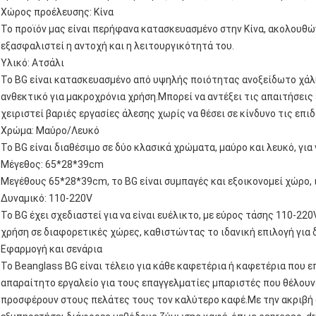
Χώρος προέλευσης: Κίνα
Το προϊόν μας είναι περήφανα κατασκευασμένο στην Κίνα, ακολουθ
εξασφαλιστεί η αντοχή και η λειτουργικότητά του.
Υλικό: Ατσάλι
Το BG είναι κατασκευασμένο από υψηλής ποιότητας ανοξείδωτο χάλυ
ανθεκτικό για μακροχρόνια χρήση.Μπορεί να αντέξει τις απαιτήσεις
χειριστεί βαριές εργασίες άλεσης χωρίς να θέσει σε κίνδυνο τις επιδ
Χρώμα: Μαύρο/Λευκό
Το BG είναι διαθέσιμο σε δύο κλασικά χρώματα, μαύρο και λευκό, για
Μέγεθος: 65*28*39cm
Μεγέθους 65*28*39cm, το BG είναι συμπαγές και εξοικονομεί χώρο, ι
Δυναμικό: 110-220V
Το BG έχει σχεδιαστεί για να είναι ευέλικτο, με εύρος τάσης 110-22
χρήση σε διαφορετικές χώρες, καθιστώντας το ιδανική επιλογή για 
Εφαρμογή και σενάρια
Το Beanglass BG είναι τέλειο για κάθε καφετέρια ή καφετέρια που 
απαραίτητο εργαλείο για τους επαγγελματίες μπαριστές που θέλουν
προσφέρουν στους πελάτες τους τον καλύτερο καφέ.Με την ακριβή ά