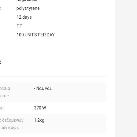
:
polystyrene
12 days
TT
100 UNITS PER DAY
ς
τασία
- Ναι, ναι.
ειας:
μη:
370 W
ς δεξαμενών
1.2kg
ιών καφέ: