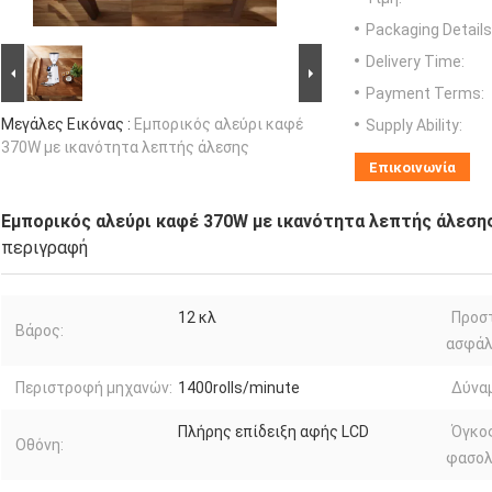
Packaging Details
Delivery Time:
Payment Terms:
Μεγάλες Εικόνας :
Εμπορικός αλεύρι καφέ
Supply Ability:
370W με ικανότητα λεπτής άλεσης
Επικοινωνία
Εμπορικός αλεύρι καφέ 370W με ικανότητα λεπτής άλεση
περιγραφή
12 κλ
Προσ
Βάρος:
ασφάλ
Περιστροφή μηχανών:
1400rolls/minute
Δύνα
Πλήρης επίδειξη αφής LCD
Όγκο
Οθόνη:
φασολ