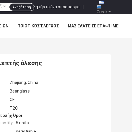
Ζητήστε ένα απόσπασμα
|
Αναζήτηση
Greek
ΣΊΩΝ
ΠΟΙΟΤΙΚΌΣ ΈΛΕΓΧΟΣ
ΜΑΣ ΕΛΆΤΕ ΣΕ ΕΠΑΦΉ ΜΕ
λεπτής άλεσης
Zhejiang, China
Beanglass
CE
T2C
τολής Όροι:
antity:
5 units
negotiable