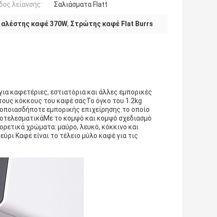
ος λείανσης:
Σαλιάσματα Flatt
 αλέστης καφέ 370W
,
Στρώτης καφέ Flat Burrs
για καφετέριες, εστιατόρια και άλλες εμπορικές
 τους κόκκους του καφέ σαςΤο όγκο του 1.2kg
ς οποιασδήποτε εμπορικής επιχείρησης.το οποίο
αποτελεσματικάΜε το κομψό και κομψό σχεδιασμό
ορετικά χρώματα: μαύρο, λευκό, κόκκινο και
εύρι Καφέ είναι το τέλειο μύλο καφέ για τις