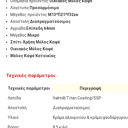
Ονομασία προϊόντος:
Οικιακός Μύλος Καφέ
Λογότυπο:
Προσαρμόσιμο
Μέγεθος προϊόντος:
Μ13*Π21*Υ32εκ
Αποστολή:
Διαπραγματεύσιμος
Αγριάδα:
Επίπεδη 64mm
Μέγεθος:
Μικρό
Σπίτι-Χρήση Μύλος Καφέ
Οικιακός Μύλος Καφέ
Μύλος Καφέ Κατοικίας
Τεχνικές παράμετροι:
Τεχνικές παράμετροι
Περιγραφή
Λεπίδα
Italmill/Titan Coating/SSP
Αποστολή
Διαπραγματεύσιμος
Υλικό
Κράμα αλουμινίου & κράμα ψευδάργυρου
Βάρος
8,5 κιλά