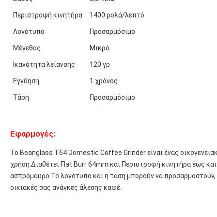
Περιστροφή κινητήρα
1400 ρολά/λεπτό
Λογότυπο
Προσαρμόσιμο
Μέγεθος
Μικρό
Ικανότητα λείανσης
120 γρ
Εγγύηση
1 χρόνος
Τάση
Προσαρμόσιμο
Εφαρμογές:
Το Beanglass T64 Domestic Coffee Grinder είναι ένας οικογενειακ
χρήση.Διαθέτει Flat Burr 64mm και Περιστροφή κινητήρα έως και
ασπρόμαυρο.Το λογότυπο και η τάση μπορούν να προσαρμοστούν, 
οικιακές σας ανάγκες άλεσης καφέ.