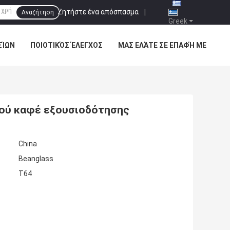
Ζητήστε ένα απόσπασμα
|
Αναζήτηση
Greek
ΣΊΩΝ
ΠΟΙΟΤΙΚΌΣ ΈΛΕΓΧΟΣ
ΜΑΣ ΕΛΆΤΕ ΣΕ ΕΠΑΦΉ ΜΕ
κού καφέ εξουσιοδότησης
China
Beanglass
T64