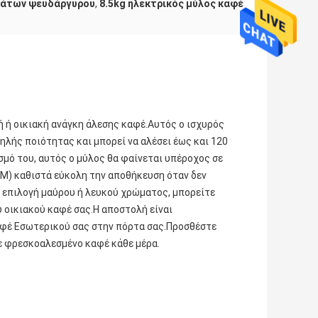
μάτων ψευδάργυρου
,
8.5kg ηλεκτρικός μύλος καφέ
κή ή οικιακή ανάγκη άλεσης καφέ.Αυτός ο ισχυρός
λής ποιότητας και μπορεί να αλέσει έως και 120
μό του, αυτός ο μύλος θα φαίνεται υπέροχος σε
M) καθιστά εύκολη την αποθήκευση όταν δεν
ν επιλογή μαύρου ή λευκού χρώματος, μπορείτε
 οικιακού καφέ σας.Η αποστολή είναι
αφέ Εσωτερικού σας στην πόρτα σας.Προσθέστε
ε φρεσκοαλεσμένο καφέ κάθε μέρα.