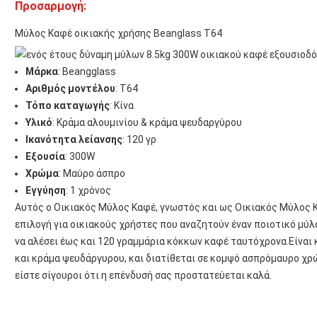
Προσαρμογή:
Μύλος Καφέ οικιακής χρήσης Beanglass T64
Μάρκα
: Beangglass
Αριθμός μοντέλου
: T64
Τόπο καταγωγής
: Κίνα
Υλικό
: Κράμα αλουμινίου & κράμα ψευδαργύρου
Ικανότητα λείανσης
: 120 γρ
Εξουσία
: 300W
Χρώμα
: Μαύρο άσπρο
Εγγύηση
: 1 χρόνος
Αυτός ο Οικιακός Μύλος Καφέ, γνωστός και ως Οικιακός Μύλος Κα
επιλογή για οικιακούς χρήστες που αναζητούν έναν ποιοτικό μύλ
να αλέσει έως και 120 γραμμάρια κόκκων καφέ ταυτόχρονα.Είναι
και κράμα ψευδάργυρου, και διατίθεται σε κομψό ασπρόμαυρο χρώμ
είστε σίγουροι ότι η επένδυσή σας προστατεύεται καλά.