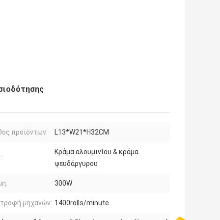
υσιοδότησης
θος προϊόντων:
L13*W21*H32CM
Κράμα αλουμινίου & κράμα
:
ψευδάργυρου
μη:
300W
στροφή μηχανών:
1400rolls/minute