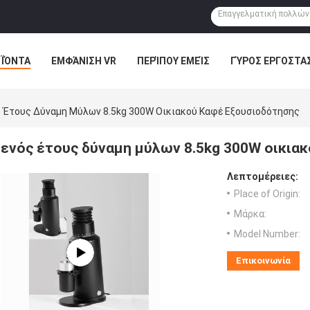
ΪΌΝΤΑ
ΕΜΦΆΝΙΣΗ VR
ΠΕΡΊΠΟΥ ΕΜΕΊΣ
ΓΎΡΟΣ ΕΡΓΟΣΤΑ
 Έτους Δύναμη Μύλων 8.5kg 300W Οικιακού Καφέ Εξουσιοδότησης
ενός έτους δύναμη μύλων 8.5kg 300W οικια
Λεπτομέρειες:
Place of Origin:
Μάρκα:
Model Number:
Επικοινωνία