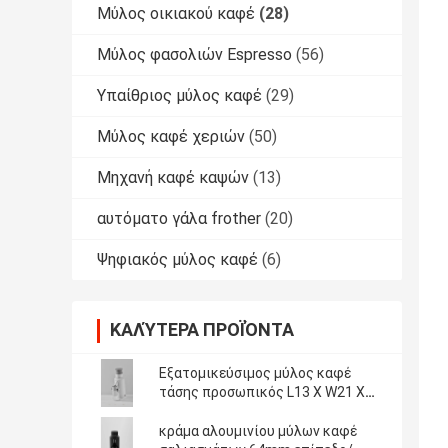
Μύλος οικιακού καφέ
(28)
Μύλος φασολιών Espresso
(56)
Υπαίθριος μύλος καφέ
(29)
Μύλος καφέ χεριών
(50)
Μηχανή καφέ καψών
(13)
αυτόματο γάλα frother
(20)
Ψηφιακός μύλος καφέ
(6)
ΚΑΛΎΤΕΡΑ ΠΡΟΪΌΝΤΑ
Εξατομικεύσιμος μύλος καφέ
τάσης προσωπικός L13 Χ W21 Χ
H32CM
κράμα αλουμινίου μύλων καφέ