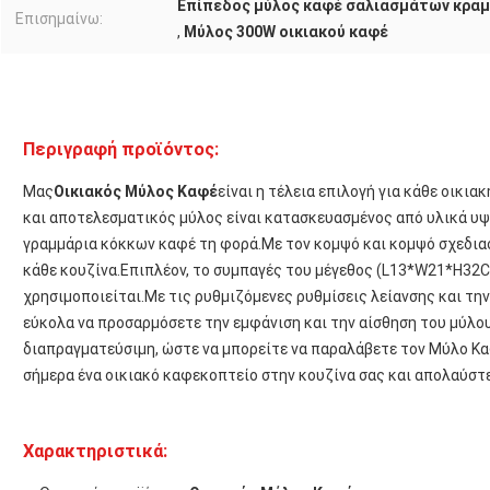
Επίπεδος μύλος καφέ σαλιασμάτων κρα
Επισημαίνω:
,
Μύλος 300W οικιακού καφέ
Περιγραφή προϊόντος:
Μας
Οικιακός Μύλος Καφέ
είναι η τέλεια επιλογή για κάθε οικια
και αποτελεσματικός μύλος είναι κατασκευασμένος από υλικά υψη
γραμμάρια κόκκων καφέ τη φορά.Με τον κομψό και κομψό σχεδιασ
κάθε κουζίνα.Επιπλέον, το συμπαγές του μέγεθος (L13*W21*H32C
χρησιμοποιείται.Με τις ρυθμιζόμενες ρυθμίσεις λείανσης και τη
εύκολα να προσαρμόσετε την εμφάνιση και την αίσθηση του μύλου
διαπραγματεύσιμη, ώστε να μπορείτε να παραλάβετε τον Μύλο Κ
σήμερα ένα οικιακό καφεκοπτείο στην κουζίνα σας και απολαύστ
Χαρακτηριστικά: