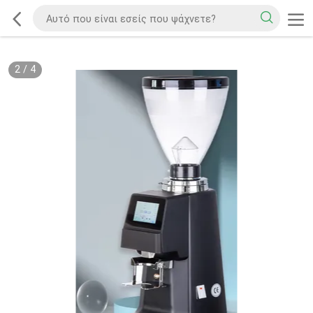
2
/
4