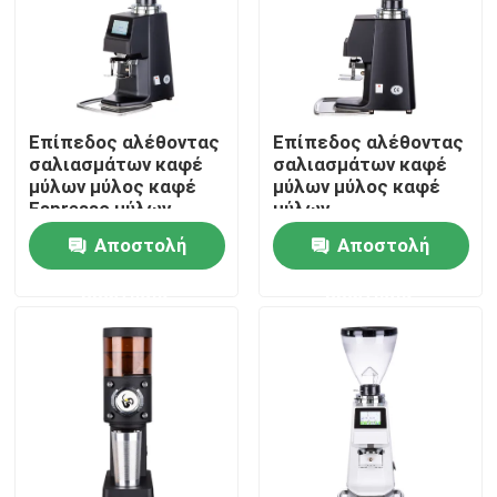
Περίπου εμείς
Γύρος εργοστασίων
Επίπεδος αλέθοντας
Επίπεδος αλέθοντας
σαλιασμάτων καφέ
σαλιασμάτων καφέ
μύλων μύλος καφέ
μύλων μύλος καφέ
Ποιοτικός έλεγχος
Espresso μύλων
μύλων
εμπορικός
χειρωνακτικός
Αποστολή
Αποστολή
Μας ελάτε σε επαφή με
ερώτησης
ερώτησης
Περιπτώσεις
Μύλος φασολιών καφέ
Μύλος καφέ σαλιασμάτων