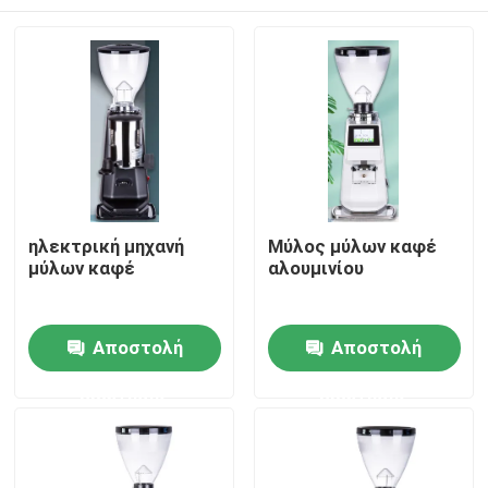
ηλεκτρική μηχανή
Μύλος μύλων καφέ
μύλων καφέ
αλουμινίου
Σπίτι
Αποστολή
Αποστολή
ερώτησης
ερώτησης
Προϊόντα
Εμφάνιση VR