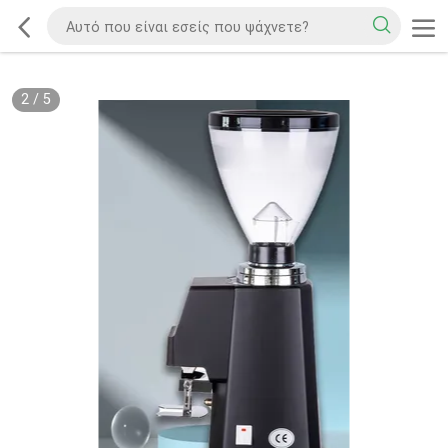
2
/
5