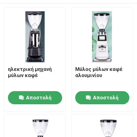
ηλεκτρική μηχανή
Μύλος μύλων καφέ
μύλων καφέ
αλουμινίου
Σπίτι
Αποστολή
Αποστολή
ερώτησης
ερώτησης
Προϊόντα
Εμφάνιση VR