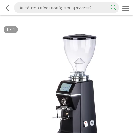
1
/
1